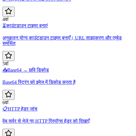
4वां
⏳
काउंटडाउन टाइमर बनाएं
अनुकूलन योग्य काउंटडाउन टाइमर बनाएँ। URL साझाकरण और एम्बेड
समर्थित
5वां
📥
Base64 → छवि डिकोड
Base64 स्ट्रिंग को इमेज में डिकोड करता है
6वां
📋
HTTP हेडर जांच
वेब सर्वर से भेजे गए HTTP रिस्पॉन्स हेडर को दिखाएँ