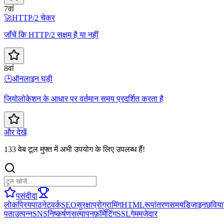
7वां
🚀
HTTP/2 चेकर
जाँचें कि HTTP/2 सक्षम है या नहीं
8वां
🕒
ऑनलाइन घड़ी
जियोलोकेशन के आधार पर वर्तमान समय प्रदर्शित करता है
और देखें
133 वेब टूल मुफ्त में अभी उपयोग के लिए उपलब्ध हैं!
पसंदीदा
लोकप्रिय
पाठ
नेटवर्क
SEO
सुरक्षा
प्रोग्रामिंग
HTML
रूपांतरण
समय
डिजाइन
छवि
या
पता
उत्पन्न
SNS
निष्कर्षण
सत्यापन
फ़ॉर्मेटिंग
SSL
गेम
मजेदार