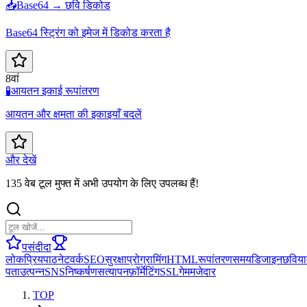
📥
Base64 → छवि डिकोड
Base64 स्ट्रिंग को इमेज में डिकोड करता है
8वां
🧪
आयतन इकाई रूपांतरण
आयतन और क्षमता की इकाइयाँ बदलें
और देखें
135 वेब टूल मुफ्त में अभी उपयोग के लिए उपलब्ध हैं!
पसंदीदा
लोकप्रिय
पाठ
नेटवर्क
SEO
सुरक्षा
प्रोग्रामिंग
HTML
रूपांतरण
समय
डिजाइन
छवि
या
पता
उत्पन्न
SNS
निष्कर्षण
सत्यापन
फ़ॉर्मेटिंग
SSL
गेम
मजेदार
TOP