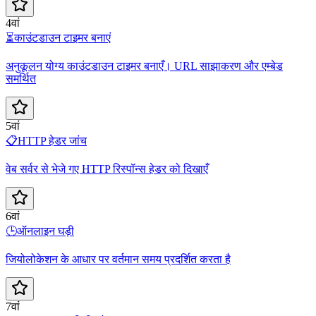
4वां
⏳
काउंटडाउन टाइमर बनाएं
अनुकूलन योग्य काउंटडाउन टाइमर बनाएँ। URL साझाकरण और एम्बेड
समर्थित
5वां
📋
HTTP हेडर जांच
वेब सर्वर से भेजे गए HTTP रिस्पॉन्स हेडर को दिखाएँ
6वां
🕒
ऑनलाइन घड़ी
जियोलोकेशन के आधार पर वर्तमान समय प्रदर्शित करता है
7वां