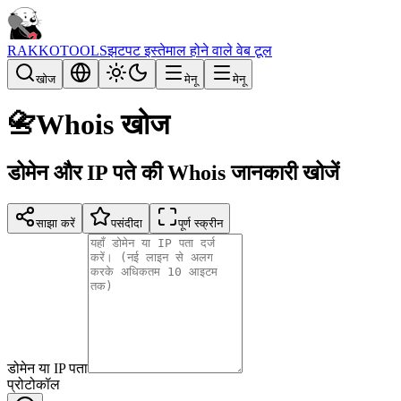
RAKKOTOOLS
झटपट इस्तेमाल होने वाले वेब टूल
खोज
मेनू
मेनू
📇
Whois खोज
डोमेन और IP पते की Whois जानकारी खोजें
साझा करें
पसंदीदा
पूर्ण स्क्रीन
डोमेन या IP पता
प्रोटोकॉल