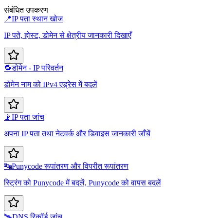
संबंधित उपकरण
📍
IP पता स्थान खोज
IP पते, होस्ट, डोमेन से क्षेत्रीय जानकारी दिखाएँ
🔁
डोमेन - IP परिवर्तन
डोमेन नाम को IPv4 एड्रेस में बदलें
📡
IP पता जांच
अपना IP पता तथा नेटवर्क और डिवाइस जानकारी जाँचें
🔤
Punycode रूपांतरण और विपरीत रूपांतरण
स्ट्रिंग को Punycode में बदलें, Punycode को वापस बदलें
🛰️
DNS रिकॉर्ड जांच